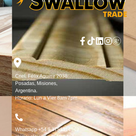
Cnel. Félix Aguirre 2038
Posadas, Misiones,
Argentina.
Horario: Lun a Vier 8am 7pm
¿Cómo llego?
Whatsapp +54 9 3751314949