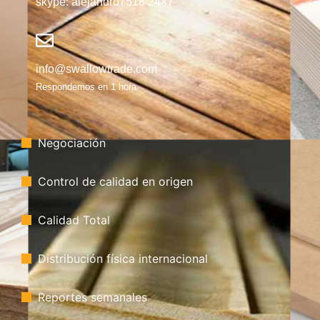
skype: alejandro7518 24×7
info@swallowtrade.com
Respondemos en 1 hora
Negociación
Control de calidad en origen
Calidad Total
Distribución física internacional
Reportes semanales