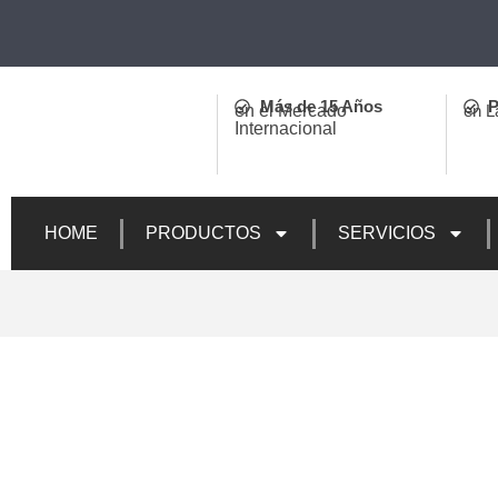
Más de 15 Años
P
en el Mercado
en L
Internacional
HOME
PRODUCTOS
SERVICIOS