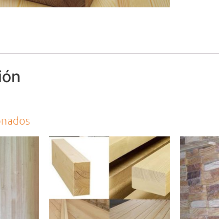
ión
onados