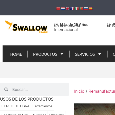
Más de 15 Años
P
en el Mercado
en L
Internacional
HOME
PRODUCTOS
SERVICIOS
Inicio
/
Remanufactur
USOS DE LOS PRODUCTOS
CERCO DE OBRA
Cerramientos