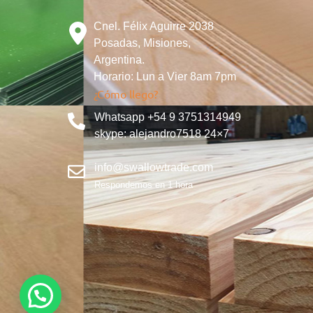
Cnel. Félix Aguirre 2038
Posadas, Misiones,
Argentina.
Horario: Lun a Vier 8am 7pm
¿Cómo llego?
Whatsapp +54 9 3751314949
skype: alejandro7518 24×7
info@swallowtrade.com
Respondemos en 1 hora