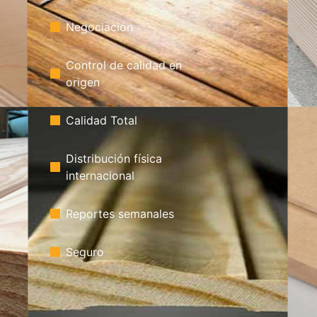
Negociación
Control de calidad en
origen
Calidad Total
Distribución física
internacional
Reportes semanales
Seguro