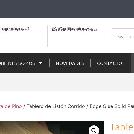
roveedores #1
Certificaciones
atinoamerica
en todos los Productos
QUIENES SOMOS
NOVEDADES
CONTACTO
a de Pino
/ Tablero de Listón Corrido / Edge Glue Solid Pa
Table