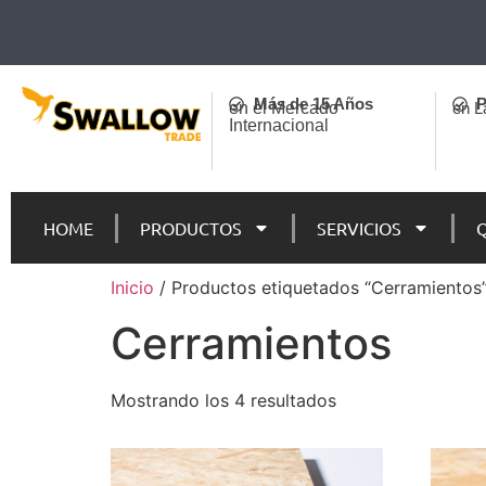
Más de 15 Años
P
en el Mercado
en L
Internacional
HOME
PRODUCTOS
SERVICIOS
Inicio
/ Productos etiquetados “Cerramientos
Cerramientos
Mostrando los 4 resultados