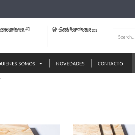
roveedores #1
Certificaciones
atinoamerica
en todos los Productos
QUIENES SOMOS
NOVEDADES
CONTACTO
”