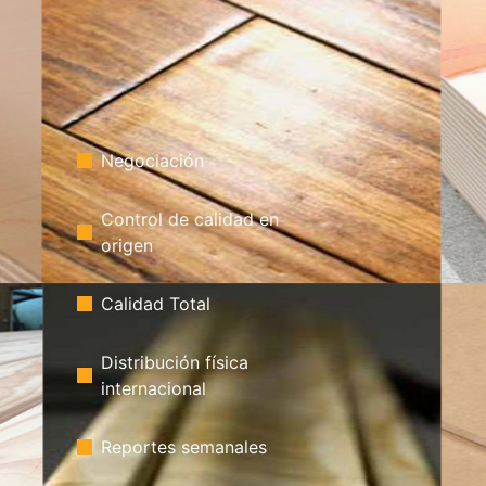
Negociación
Control de calidad en
origen
Calidad Total
Distribución física
internacional
Reportes semanales