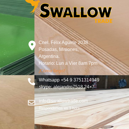
Cnel. Félix Aguirre 2038
Posadas, Misiones,
Argentina.
Horario: Lun a Vier 8am 7pm
¿Cómo llego?
Whatsapp +54 9 3751314949
skype: alejandro7518 24×7
info@swallowtrade.com
Respondemos en 1 hora