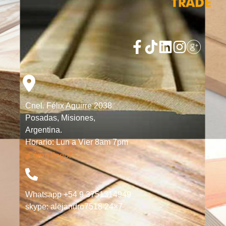
Cnel. Félix Aguirre 2038
Posadas, Misiones,
Argentina.
Horario: Lun a Vier 8am 7pm
¿Cómo llego?
Whatsapp +54 9 3751314949
skype: alejandro7518 24×7