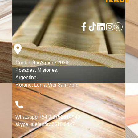
Cnel. Félix Aguirre 2038
Posadas, Misiones,
Argentina.
Horario: Lun a Vier 8am 7pm
¿Cómo llego?
Whatsapp +54 9 3751314949
skype: alejandro7518 24×7