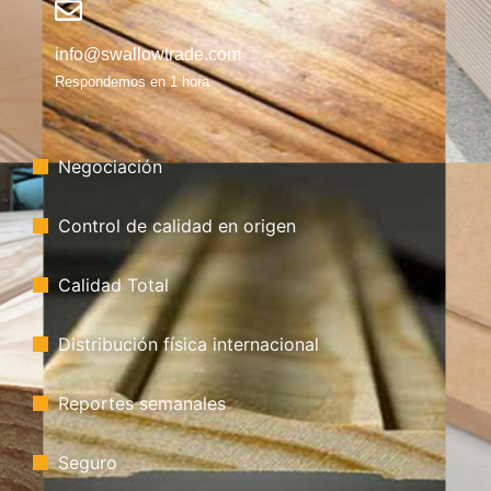
info@swallowtrade.com
Respondemos en 1 hora
Negociación
Control de calidad en origen
Calidad Total
Distribución física internacional
Reportes semanales
Seguro