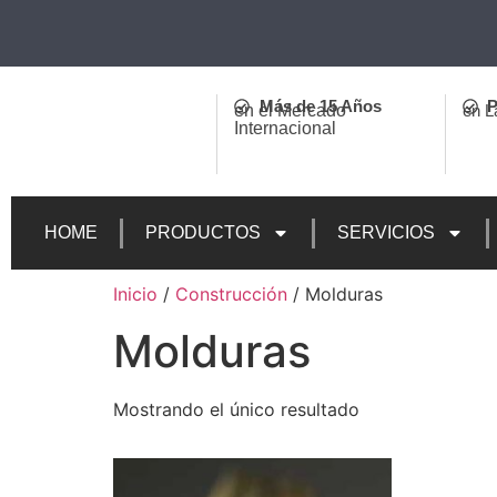
Más de 15 Años
P
en el Mercado
en L
Internacional
HOME
PRODUCTOS
SERVICIOS
Inicio
/
Construcción
/ Molduras
Molduras
Mostrando el único resultado